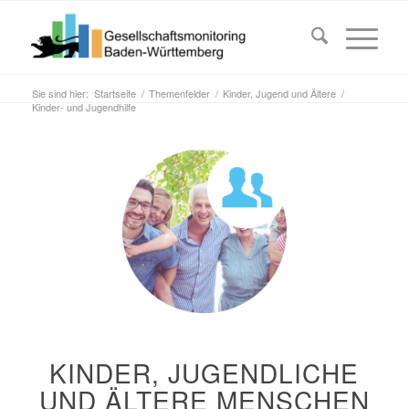
Sie sind hier:
Startseite
/
Themenfelder
/
Kinder, Jugend und Ältere
/
Kinder- und Jugendhilfe
KINDER, JUGENDLICHE
UND ÄLTERE MENSCHEN