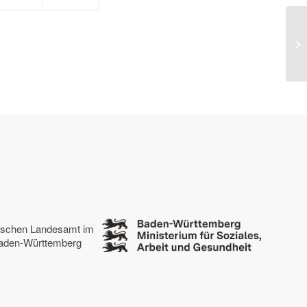
St
Ju
tischen Landesamt im
 Baden-Württemberg