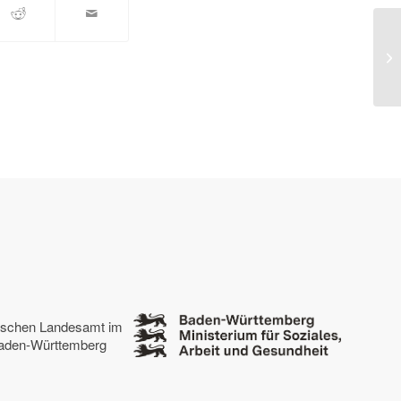
Wo
tischen Landesamt im
 Baden-Württemberg