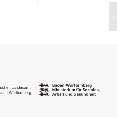
La
tischen Landesamt im
 Baden-Württemberg