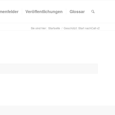
menfelder
Veröffentlichungen
Glossar
Sie sind hier:
Startseite
/
Geschützt: Start nachCall v2